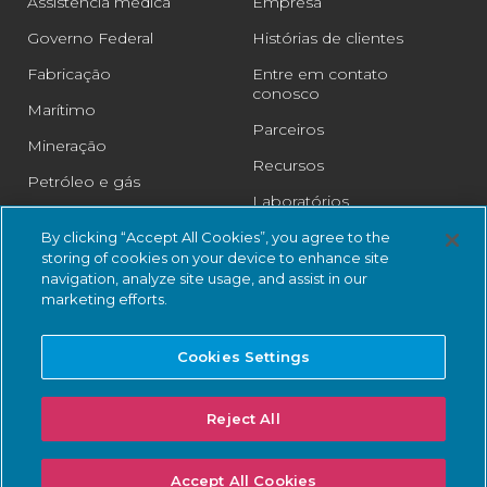
Assistência médica
Empresa
Governo Federal
Histórias de clientes
Fabricação
Entre em contato
conosco
Marítimo
Parceiros
Mineração
Recursos
Petróleo e gás
Laboratórios
Farmacêutico
Legal
By clicking “Accept All Cookies”, you agree to the
Trilho
storing of cookies on your device to enhance site
Centro de Confiança
navigation, analyze site usage, and assist in our
Varejo
marketing efforts.
Cidades inteligentes
Cookies Settings
Água e esgoto
Reject All
© 2026 Nozomi Networks . Todos os direitos reservados.
Política de
Accept All Cookies
Privacidade
e Certificações.
Status do sistema
.