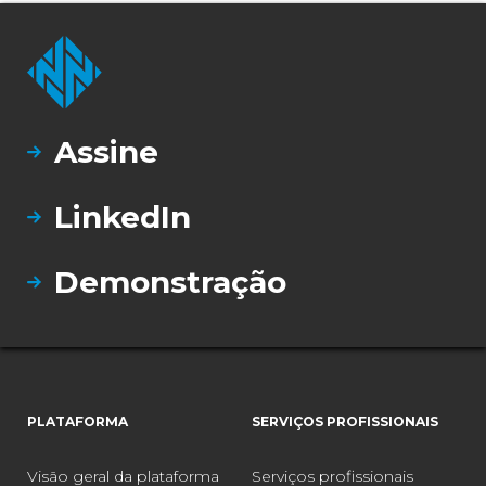
proteção de CPS, no qual Nozomi Networks
foi nomeada líder.
Ler todas as
perguntas
frequentes
Assine
LinkedIn
Demonstração
PLATAFORMA
SERVIÇOS PROFISSIONAIS
Visão geral da plataforma
Serviços profissionais