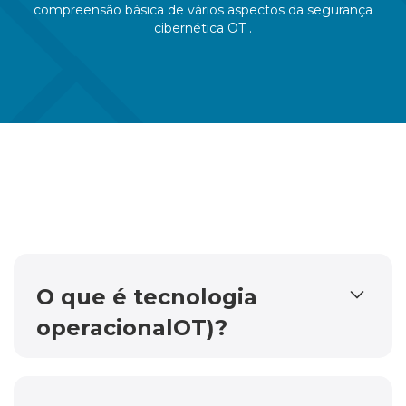
compreensão básica de vários aspectos da segurança
cibernética OT .
O que é tecnologia
operacionalOT)?
A tecnologia operacionalOT) refere-se ao
hardware e ao software que controlam ou
monitoram os ativos usados para automatizar