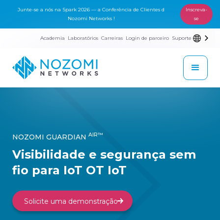
Junte-se a nós na Spark 2026 — a Conferência de Clientes d
Inscreva-
Nozomi Networks !
se
Academia
Laboratórios
Carreiras
Login de parceiro
Suporte
AIR™
NOZOMI GUARDIAN
Visibilidade e segurança sem
fio para IoT OT IoT
Solicite uma demonstração