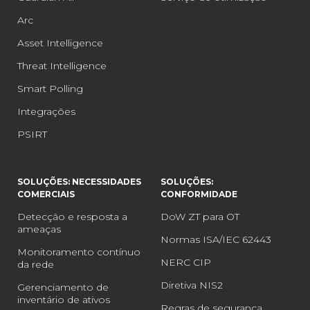
Arc
Asset Intelligence
Threat Intelligence
Smart Polling
Integrações
PSIRT
SOLUÇÕES: NECESSIDADES
SOLUÇÕES:
COMERCIAIS
CONFORMIDADE
Detecção e resposta a
DoW ZT para OT
ameaças
Normas ISA/IEC 62443
Monitoramento contínuo
NERC CIP
da rede
Diretiva NIS2
Gerenciamento de
inventário de ativos
Regras de segurança