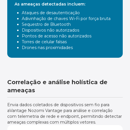
As ameaças detectadas incluem:
Ataques de desautenticação
Adivinhação de chaves Wi-Fi por força bruta
Sequestro de Bluetooth
Dispositivos não autorizados
Pontos de acesso não autorizados
Torres de celular falsas
Drones nas proximidades
Correlação e análise holística de
ameaças
Envia dados coletados de dispositivos sem fio para
aVantage Nozomi Vantage para análise e correlação
com telemetria de rede e endpoint, permitindo detectar
ameaças complexas com múltiplos vetores.