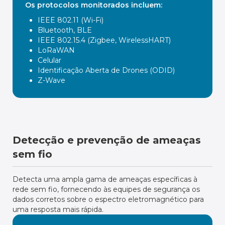
Os protocolos monitorados incluem:
IEEE 802.11 (Wi-Fi)
Bluetooth, BLE
IEEE 802.15.4 (Zigbee, WirelessHART)
LoRaWAN
Celular
Identificação Aberta de Drones (ODID)
Z-Wave
Detecção e prevenção de ameaças
sem fio
Detecta uma ampla gama de ameaças específicas à
rede sem fio, fornecendo às equipes de segurança os
dados corretos sobre o espectro eletromagnético para
uma resposta mais rápida.