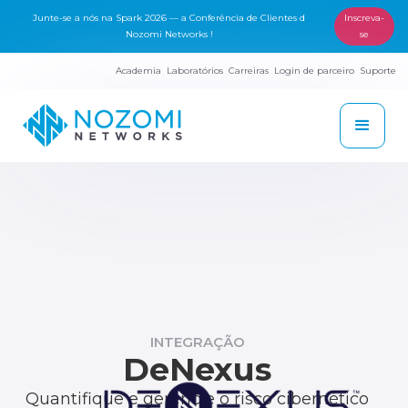
Junte-se a nós na Spark 2026 — a Conferência de Clientes d
Inscreva-
Nozomi Networks !
se
Academia
Laboratórios
Carreiras
Login de parceiro
Suporte
INTEGRAÇÃO
DeNexus
Quantifique e gerencie o risco cibernético