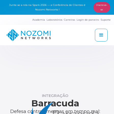
Junte-se a nós na Spark 2026 — a Conferência de Clientes d
Inscreva-
Nozomi Networks !
se
Academia
Laboratórios
Carreiras
Login de parceiro
Suporte
INTEGRAÇÃO
Barracuda
Defesa contra ameaças em tempo real: