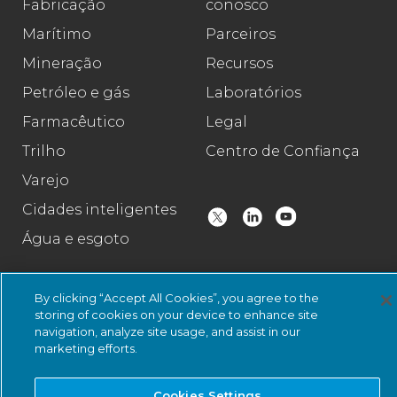
Fabricação
conosco
Marítimo
Parceiros
Mineração
Recursos
Petróleo e gás
Laboratórios
Farmacêutico
Legal
Trilho
Centro de Confiança
Varejo
Cidades inteligentes
Água e esgoto
By clicking “Accept All Cookies”, you agree to the
© 2026 Nozomi Networks . Todos os direitos reservados.
Política de
storing of cookies on your device to enhance site
Privacidade
e Certificações.
Status do sistema
.
navigation, analyze site usage, and assist in our
marketing efforts.
Cookies Settings