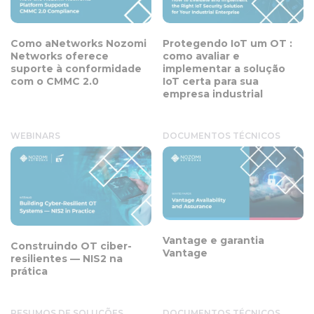
Como aNetworks Nozomi
Protegendo IoT um OT :
Networks oferece
como avaliar e
suporte à conformidade
implementar a solução
com o CMMC 2.0
IoT certa para sua
empresa industrial
WEBINARS
DOCUMENTOS TÉCNICOS
Vantage e garantia
Construindo OT ciber-
Vantage
resilientes — NIS2 na
prática
RESUMOS DE SOLUÇÕES
DOCUMENTOS TÉCNICOS