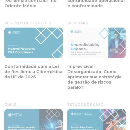
resiliência contraIoT no
continuidade operacional
Oriente Médio
e conformidade
RESUMOS DE SOLUÇÕES
WEBINARS
Conformidade com a Lei
Imprevisível,
de Resiliência Cibernética
Desorganizado: Como
da UE de 2026
aprimorar sua estratégia
de gestão de riscos
paraIoT
GUIAS
ESTUDOS DE CASO