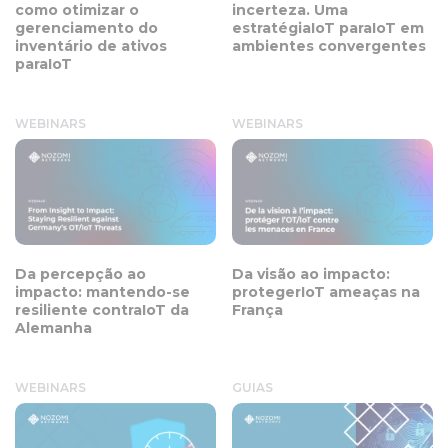
como otimizar o
incerteza. Uma
gerenciamento do
estratégiaIoT paraIoT em
inventário de ativos
ambientes convergentes
paraIoT
WEBINARS
WEBINARS
Da percepção ao
Da visão ao impacto:
impacto: mantendo-se
protegerIoT ameaças na
resiliente contraIoT da
França
Alemanha
WEBINARS
GUIAS