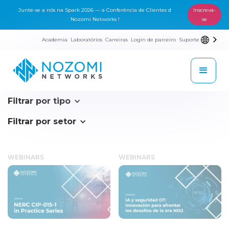
Junte-se a nós na Spark 2026 — a Conferência de Clientes d
Inscreva-
Nozomi Networks !
se
Academia
Laboratórios
Carreiras
Login de parceiro
Suporte
Filtrar por tipo
Filtrar por setor
WEBINARS
WEBINARS