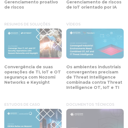
Gerenciamento proativo
Gerenciamento de riscos
de riscos
de IoT orientado por IA
RESUMOS DE SOLUÇÕES
VÍDEOS
Convergência de suas
Os ambientes industriais
operações de TI, IoT e OT
convergentes precisam
segurança com Nozomi
de Threat Intelligence
Networks e Keysight
combinada contra Threat
Intelligence OT, IoT e TI
ESTUDOS DE CASO
DOCUMENTOS TÉCNICOS