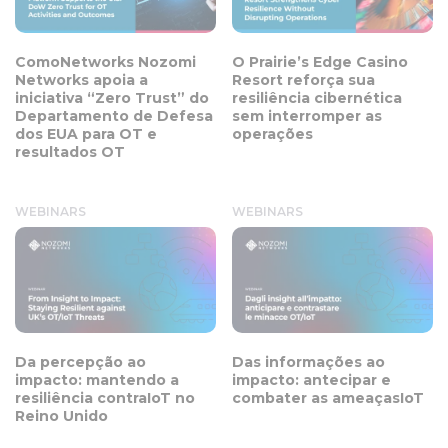
ComoNetworks Nozomi
O Prairie’s Edge Casino
Networks apoia a
Resort reforça sua
iniciativa “Zero Trust” do
resiliência cibernética
Departamento de Defesa
sem interromper as
dos EUA para OT e
operações
resultados OT
WEBINARS
WEBINARS
Da percepção ao
Das informações ao
impacto: mantendo a
impacto: antecipar e
resiliência contraIoT no
combater as ameaçasIoT
Reino Unido