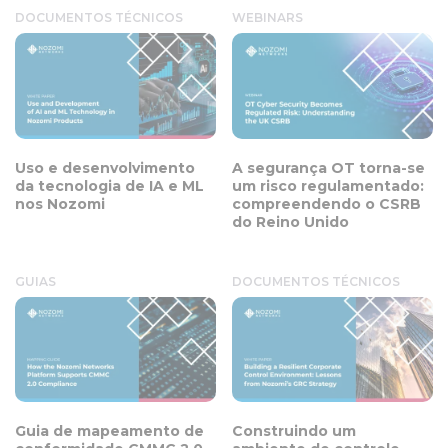
DOCUMENTOS TÉCNICOS
WEBINARS
Uso e desenvolvimento
A segurança OT torna-se
da tecnologia de IA e ML
um risco regulamentado:
nos Nozomi
compreendendo o CSRB
do Reino Unido
GUIAS
DOCUMENTOS TÉCNICOS
Guia de mapeamento de
Construindo um