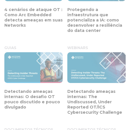
4 cenários de ataque OT :
Protegendo a
Como Arc Embedded
infraestrutura que
detecta ameaças em suas
potencializa a IA: como
Networks
desenvolver a resiliência
do data center
GUIAS
WEBINARS
Detectando ameaças
Detectando ameaças
internas: O desafio OT
internas: The
pouco discutido e pouco
Undiscussed, Under
divulgado
Reported OT/ICS
Cybersecurity Challenge
DOCUMENTOS TÉCNICOS
DOCUMENTOS TÉCNICOS